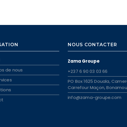
GATION
NOUS CONTACTER
l
Zama Groupe
os de nous
+237 6 90 03 03 66
rvices
PO Box 1625 Douala, Camer
Carrefour Maçon, Bonamou
ations
info@zama-groupe.com
ct