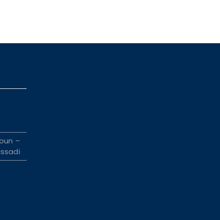
oun –
ssadi